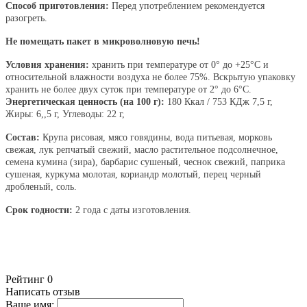
Способ приготовления:
Перед употреблением рекомендуется
разогреть.
Не помещать пакет
в микроволновую печь!
Условия хранения:
хранить при
температуре от 0° до +25°C и
относительной влажности воздуха не более
75%. Вскрытую упаковку
хранить не
более двух суток при температуре от
2° до 6°C.
Энергетическая ценность (на 100 г):
180 Ккал / 753 КДж 7,5 г,
Жиры: 6,,5 г, Углеводы: 22 г,
Состав:
Крупа рисовая, мясо говядины, вода питьевая,
морковь
свежая, лук репчатый свежий, масло растительное
подсолнечное,
семена кумина (зира), барбарис сушеный,
чеснок свежий, паприка
сушеная, куркума молотая, кориандр молотый, перец черный
дробленый, соль.
Срок годности:
2 года с даты изготовления.
Рейтинг 0
Написать отзыв
Ваше имя: